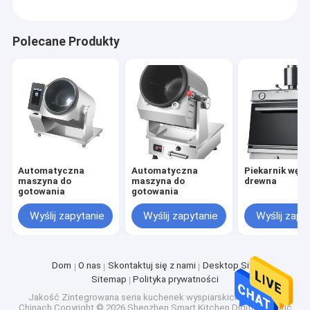
Polecane Produkty
Automatyczna
Automatyczna
Piekarnik węgl
maszyna do
maszyna do
drewna
gotowania
gotowania
Wyślij zapytanie
Wyślij zapytanie
Wyślij zapy
Dom
O nas
Skontaktuj się z nami
Desktop Site
Sitemap
Polityka prywatności
Jakość
Zintegrowana seria kuchenek wyspiarskich
Fabryka w
Chinach.Copyright © 2026 Shenzhen Smart Kitchen Digital Electric